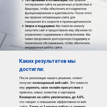
Тестирование и оптимизация:
Мы провели
тестирование сайта на различных устройствах и
браузерах, чтобы обеспечить его корректное
функционирование и адаптивность. После этого
мы провели оптимизацию сайта для
повышения его скорости и производительности.
Запуск и поддержка:
Мы помогли клиенту
запустить сайт и предоставили ему обучение по
управлению содержимым и обновлениями. Мы
также предложили долгосрочную поддержку и
техническое обслуживание, чтобы обеспечить
непрерывную работу сайта.
Каких результатов мы
достигл и:
После реализации нашего решения, клиент
получил
полноценный веб-сайт.
Это помогло
ему
укрепить свое онлайн-присутствие
и
привлечь новых клиентов и партнеров.
Конверсия на сайте увеличилась до 4,6%
,
что говорит о повышении эффективности веб-
сайта.
Также за 3 месяца работы к клиенту